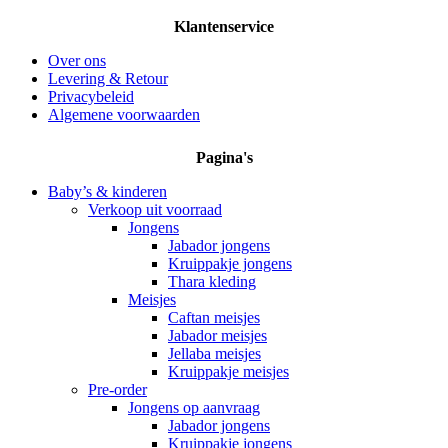
Klantenservice
Over ons
Levering & Retour
Privacybeleid
Algemene voorwaarden
Pagina's
Baby’s & kinderen
Verkoop uit voorraad
Jongens
Jabador jongens
Kruippakje jongens
Thara kleding
Meisjes
Caftan meisjes
Jabador meisjes
Jellaba meisjes
Kruippakje meisjes
Pre-order
Jongens op aanvraag
Jabador jongens
Kruippakje jongens