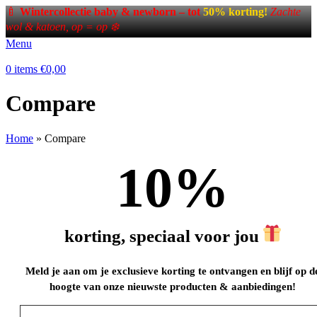
🍼
Wintercollectie baby & newborn – tot
50% korting!
Zachte
wol & katoen, op = op ❄️
Menu
0
items
€
0,00
Compare
Home
»
Compare
10
%
korting, speciaal voor jou
Meld je aan om je exclusieve korting te ontvangen en blijf op d
hoogte van onze nieuwste producten & aanbiedingen!