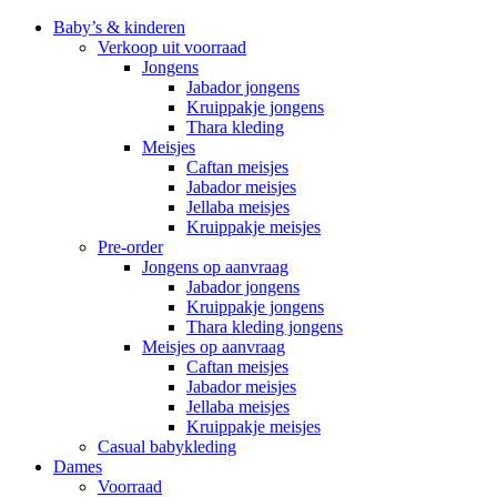
Baby’s & kinderen
Verkoop uit voorraad
Jongens
Jabador jongens
Kruippakje jongens
Thara kleding
Meisjes
Caftan meisjes
Jabador meisjes
Jellaba meisjes
Kruippakje meisjes
Pre-order
Jongens op aanvraag
Jabador jongens
Kruippakje jongens
Thara kleding jongens
Meisjes op aanvraag
Caftan meisjes
Jabador meisjes
Jellaba meisjes
Kruippakje meisjes
Casual babykleding
Dames
Voorraad