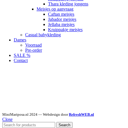
Thara kleding jongens
Meisjes op aanvraag
Caftan meisjes
Jabador meisjes
Jellaba meisjes
Kruippakje meisjes
Casual babykleding
Dames
Voorraad
Pre-order
SALE %
Contact
MiniMariposa.nl
2024 — Webdesign door
RefreshWEB.nl
Close
Search