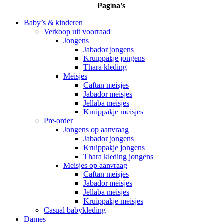
Pagina's
Baby’s & kinderen
Verkoop uit voorraad
Jongens
Jabador jongens
Kruippakje jongens
Thara kleding
Meisjes
Caftan meisjes
Jabador meisjes
Jellaba meisjes
Kruippakje meisjes
Pre-order
Jongens op aanvraag
Jabador jongens
Kruippakje jongens
Thara kleding jongens
Meisjes op aanvraag
Caftan meisjes
Jabador meisjes
Jellaba meisjes
Kruippakje meisjes
Casual babykleding
Dames