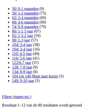
50/ 0-1 maanden
(9)
56/ 1-2 maanden
(75)
62/ 2-4 maanden
(69)
68/ 4-6 maanden
(69)
74/ 6-9 maanden
(70)
86/ 1-1,5 jaar
(67)
92/ 1,5-2 jaar
(59)
98/ 2-3 jaar
(57)
104/ 3-4 jaar
(38)
104/ 3-4 jaar
(16)
110/ 4-5 jaar
(49)
116/ 5-6 jaar
(41)
122/6-7 jaar
(37)
128/ 7-8 jaar
(9)
134/ 8-9 jaar
(6)
104 t/m 140 Maat naar keuze
(3)
140/ 9-10 jaar
(3)
Filters (maten etc.)
Resultaat 1–12 van de 80 resultaten wordt getoond