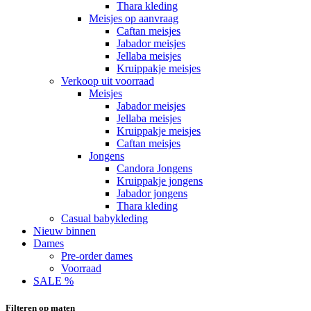
Thara kleding
Meisjes op aanvraag
Caftan meisjes
Jabador meisjes
Jellaba meisjes
Kruippakje meisjes
Verkoop uit voorraad
Meisjes
Jabador meisjes
Jellaba meisjes
Kruippakje meisjes
Caftan meisjes
Jongens
Candora Jongens
Kruippakje jongens
Jabador jongens
Thara kleding
Casual babykleding
Nieuw binnen
Dames
Pre-order dames
Voorraad
SALE %
Filteren op maten