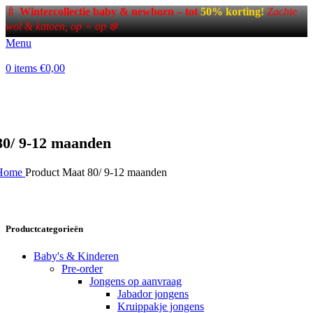
🍼
Wintercollectie baby & newborn – tot
50% korting!
Zachte
wol & katoen, op = op ❄️
Menu
0
items
€
0,00
80/ 9-12 maanden
Home
Product Maat
80/ 9-12 maanden
Productcategorieën
Baby's & Kinderen
Pre-order
Jongens op aanvraag
Jabador jongens
Kruippakje jongens