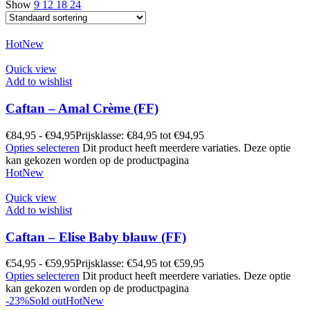
Show
9
12
18
24
Hot
New
Quick view
Add to wishlist
Caftan – Amal Crème (FF)
€
84,95
-
€
94,95
Prijsklasse: €84,95 tot €94,95
Opties selecteren
Dit product heeft meerdere variaties. Deze optie
kan gekozen worden op de productpagina
Hot
New
Quick view
Add to wishlist
Caftan – Elise Baby blauw (FF)
€
54,95
-
€
59,95
Prijsklasse: €54,95 tot €59,95
Opties selecteren
Dit product heeft meerdere variaties. Deze optie
kan gekozen worden op de productpagina
-23%
Sold out
Hot
New