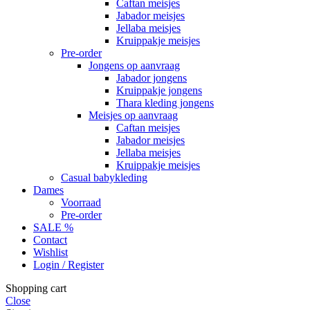
Caftan meisjes
Jabador meisjes
Jellaba meisjes
Kruippakje meisjes
Pre-order
Jongens op aanvraag
Jabador jongens
Kruippakje jongens
Thara kleding jongens
Meisjes op aanvraag
Caftan meisjes
Jabador meisjes
Jellaba meisjes
Kruippakje meisjes
Casual babykleding
Dames
Voorraad
Pre-order
SALE %
Contact
Wishlist
Login / Register
Shopping cart
Close