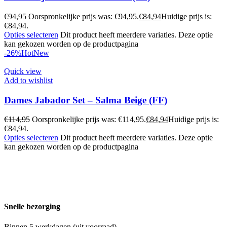
€
94,95
Oorspronkelijke prijs was: €94,95.
€
84,94
Huidige prijs is:
€84,94.
Opties selecteren
Dit product heeft meerdere variaties. Deze optie
kan gekozen worden op de productpagina
-26%
Hot
New
Quick view
Add to wishlist
Dames Jabador Set – Salma Beige (FF)
€
114,95
Oorspronkelijke prijs was: €114,95.
€
84,94
Huidige prijs is:
€84,94.
Opties selecteren
Dit product heeft meerdere variaties. Deze optie
kan gekozen worden op de productpagina
Snelle bezorging
Binnen 5 werkdagen (uit voorraad)