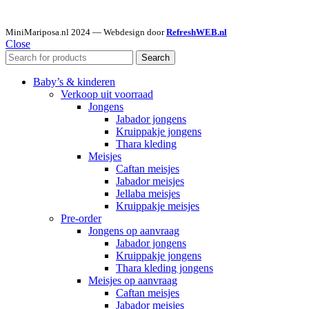
MiniMariposa.nl
2024 — Webdesign door
RefreshWEB.nl
Close
Search
Baby’s & kinderen
Verkoop uit voorraad
Jongens
Jabador jongens
Kruippakje jongens
Thara kleding
Meisjes
Caftan meisjes
Jabador meisjes
Jellaba meisjes
Kruippakje meisjes
Pre-order
Jongens op aanvraag
Jabador jongens
Kruippakje jongens
Thara kleding jongens
Meisjes op aanvraag
Caftan meisjes
Jabador meisjes