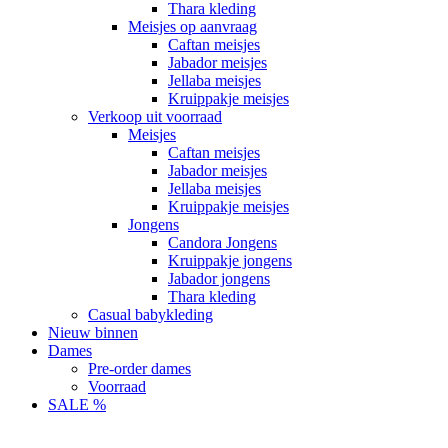
Thara kleding
Meisjes op aanvraag
Caftan meisjes
Jabador meisjes
Jellaba meisjes
Kruippakje meisjes
Verkoop uit voorraad
Meisjes
Caftan meisjes
Jabador meisjes
Jellaba meisjes
Kruippakje meisjes
Jongens
Candora Jongens
Kruippakje jongens
Jabador jongens
Thara kleding
Casual babykleding
Nieuw binnen
Dames
Pre-order dames
Voorraad
SALE %