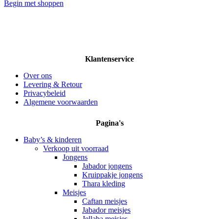
Begin met shoppen
Klantenservice
Over ons
Levering & Retour
Privacybeleid
Algemene voorwaarden
Pagina's
Baby’s & kinderen
Verkoop uit voorraad
Jongens
Jabador jongens
Kruippakje jongens
Thara kleding
Meisjes
Caftan meisjes
Jabador meisjes
Jellaba meisjes