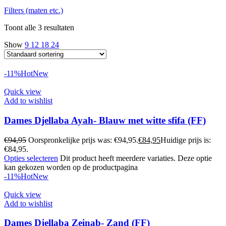
Filters (maten etc.)
Toont alle 3 resultaten
Show
9
12
18
24
-11%
Hot
New
Quick view
Add to wishlist
Dames Djellaba Ayah- Blauw met witte sfifa (FF)
€
94,95
Oorspronkelijke prijs was: €94,95.
€
84,95
Huidige prijs is:
€84,95.
Opties selecteren
Dit product heeft meerdere variaties. Deze optie
kan gekozen worden op de productpagina
-11%
Hot
New
Quick view
Add to wishlist
Dames Djellaba Zeinab- Zand (FF)