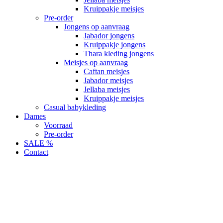
Kruippakje meisjes
Pre-order
Jongens op aanvraag
Jabador jongens
Kruippakje jongens
Thara kleding jongens
Meisjes op aanvraag
Caftan meisjes
Jabador meisjes
Jellaba meisjes
Kruippakje meisjes
Casual babykleding
Dames
Voorraad
Pre-order
SALE %
Contact