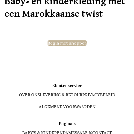
Baby- en kinderkleding met
een Marokkaanse twist
Begin met shoppen
Klantenservice
OVER ONS
LEVERING & RETOUR
PRIVACYBELEID
ALGEMENE VOORWAARDEN
Pagina's
BABY’S & KINDEREN
DAMES
SALE %
CONTACT