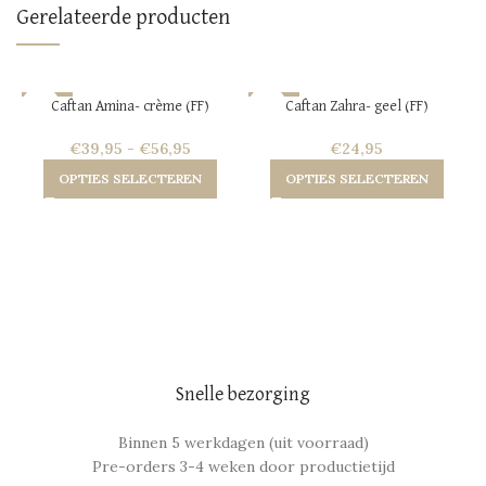
Gerelateerde producten
-23%
-62%
Caftan Amina- crème (FF)
Caftan Zahra- geel (FF)
SOLD OUT
HOT
€
39,95
-
€
56,95
€
24,95
HOT
NEW
NEW
OPTIES SELECTEREN
OPTIES SELECTEREN
Snelle bezorging
Binnen 5 werkdagen (uit voorraad)
Pre-orders 3-4 weken door productietijd