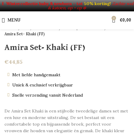
Click to enlarge
🍼
Wintercollectie baby & newborn – tot
50% korting!
Zachte wol
& katoen, op = op ❄️
HOT
0
NEW
MENU
€
0,00
Home
Baby's & Kinderen
Verkoop uit voorraad
Amira Set- Khaki (FF)
Amira Set- Khaki (FF)
€
44,85
Met liefde handgemaakt
Uniek & exclusief verkrijgbaar
Snelle verzending vanuit Nederland
De Amira Set Khaki is een stijlvolle tweedelige dames set met
een luxe en moderne uitstraling. De set bestaat uit een
comfortabele top en bijpassende broek, perfect voor
vrouwen die houden van elegantie én gemak. De khaki kleur