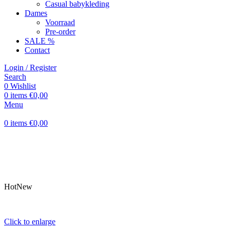
Casual babykleding
Dames
Voorraad
Pre-order
SALE %
Contact
Login / Register
Search
0
Wishlist
0
items
€
0,00
Menu
0
items
€
0,00
Hot
New
Click to enlarge