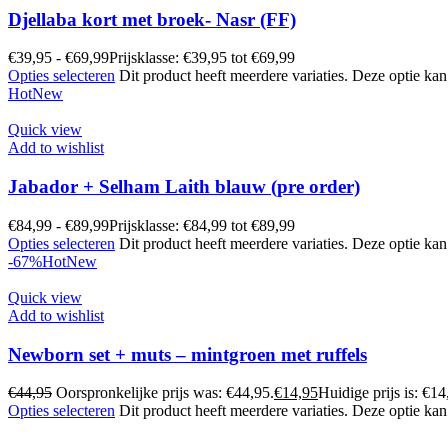
Djellaba kort met broek- Nasr (FF)
€
39,95
-
€
69,99
Prijsklasse: €39,95 tot €69,99
Opties selecteren
Dit product heeft meerdere variaties. Deze optie k
Hot
New
Quick view
Add to wishlist
Jabador + Selham Laith blauw (pre order)
€
84,99
-
€
89,99
Prijsklasse: €84,99 tot €89,99
Opties selecteren
Dit product heeft meerdere variaties. Deze optie k
-67%
Hot
New
Quick view
Add to wishlist
Newborn set + muts – mintgroen met ruffels
€
44,95
Oorspronkelijke prijs was: €44,95.
€
14,95
Huidige prijs is: €14
Opties selecteren
Dit product heeft meerdere variaties. Deze optie k