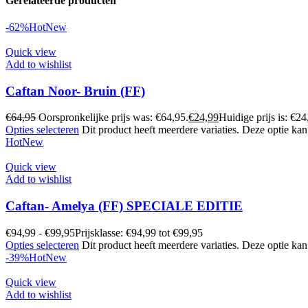
Gerelateerde producten
-62%
Hot
New
Quick view
Add to wishlist
Caftan Noor- Bruin (FF)
€
64,95
Oorspronkelijke prijs was: €64,95.
€
24,99
Huidige prijs is: €24
Opties selecteren
Dit product heeft meerdere variaties. Deze optie k
Hot
New
Quick view
Add to wishlist
Caftan- Amelya (FF) SPECIALE EDITIE
€
94,99
-
€
99,95
Prijsklasse: €94,99 tot €99,95
Opties selecteren
Dit product heeft meerdere variaties. Deze optie k
-39%
Hot
New
Quick view
Add to wishlist