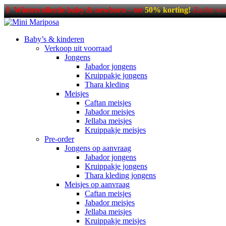
🍼
Wintercollectie baby & newborn – tot
50% korting!
Zachte wo
Baby’s & kinderen
Verkoop uit voorraad
Jongens
Jabador jongens
Kruippakje jongens
Thara kleding
Meisjes
Caftan meisjes
Jabador meisjes
Jellaba meisjes
Kruippakje meisjes
Pre-order
Jongens op aanvraag
Jabador jongens
Kruippakje jongens
Thara kleding jongens
Meisjes op aanvraag
Caftan meisjes
Jabador meisjes
Jellaba meisjes
Kruippakje meisjes