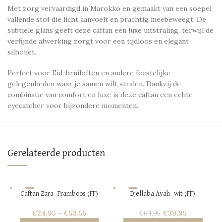
Met zorg vervaardigd in Marokko en gemaakt van een soepel
vallende stof die licht aanvoelt en prachtig meebeweegt. De
subtiele glans geeft deze caftan een luxe uitstraling, terwijl de
verfijnde afwerking zorgt voor een tijdloos en elegant
silhouet.
Perfect voor Eid, bruiloften en andere feestelijke
gelegenheden waar je samen wilt stralen. Dankzij de
combinatie van comfort en luxe is deze caftan een echte
eyecatcher voor bijzondere momenten.
Gerelateerde producten
-60%
-38%
Caftan Zara- Framboos (FF)
Djellaba Ayah- wit (FF)
HOT
HOT
€
24,95
-
€
53,55
€
39,95
€
64,95
NEW
NEW