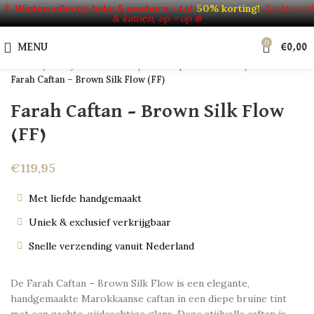
Click to enlarge
🍼
Wintercollectie baby & newborn – tot
50% korting!
Zachte wol
& katoen, op = op ❄️
HOT
0
NEW
MENU
€
0,00
Home
Baby's & Kinderen
Verkoop uit voorraad
Farah Caftan – Brown Silk Flow (FF)
Farah Caftan – Brown Silk Flow
(FF)
€
119,95
Met liefde handgemaakt
Uniek & exclusief verkrijgbaar
Snelle verzending vanuit Nederland
De Farah Caftan – Brown Silk Flow is een elegante,
handgemaakte Marokkaanse caftan in een diepe bruine tint