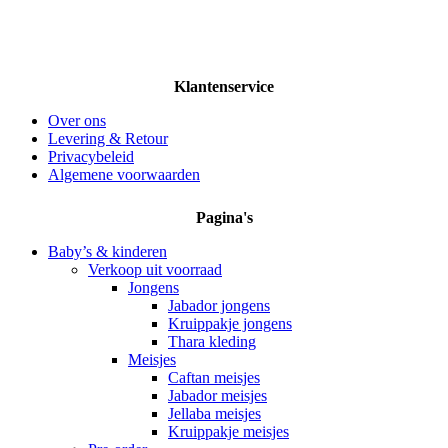
Klantenservice
Over ons
Levering & Retour
Privacybeleid
Algemene voorwaarden
Pagina's
Baby’s & kinderen
Verkoop uit voorraad
Jongens
Jabador jongens
Kruippakje jongens
Thara kleding
Meisjes
Caftan meisjes
Jabador meisjes
Jellaba meisjes
Kruippakje meisjes