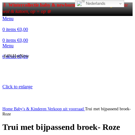
Nederlands
🍼
Wintercollectie baby & newborn – tot
50% korting!
Zachte
wol & katoen, op = op ❄️
Menu
0
items
€
0,00
0
items
€
0,00
Menu
-64%
Hot
New
0
items
€
0,00
Click to enlarge
Home
Baby's & Kinderen
Verkoop uit voorraad
Trui met bijpassend broek-
Roze
Trui met bijpassend broek- Roze