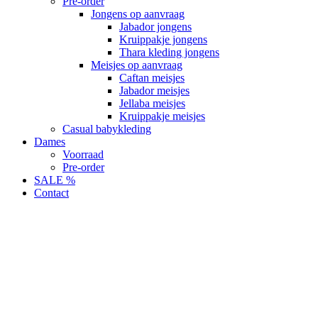
Pre-order
Jongens op aanvraag
Jabador jongens
Kruippakje jongens
Thara kleding jongens
Meisjes op aanvraag
Caftan meisjes
Jabador meisjes
Jellaba meisjes
Kruippakje meisjes
Casual babykleding
Dames
Voorraad
Pre-order
SALE %
Contact