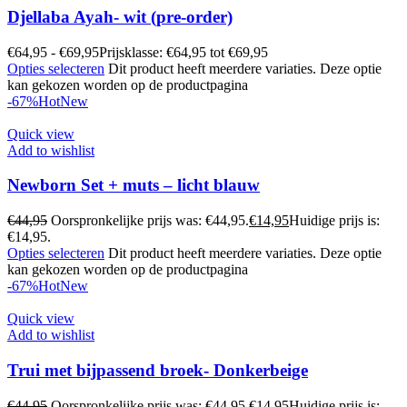
Djellaba Ayah- wit (pre-order)
€
64,95
-
€
69,95
Prijsklasse: €64,95 tot €69,95
Opties selecteren
Dit product heeft meerdere variaties. Deze optie
kan gekozen worden op de productpagina
-67%
Hot
New
Quick view
Add to wishlist
Newborn Set + muts – licht blauw
€
44,95
Oorspronkelijke prijs was: €44,95.
€
14,95
Huidige prijs is:
€14,95.
Opties selecteren
Dit product heeft meerdere variaties. Deze optie
kan gekozen worden op de productpagina
-67%
Hot
New
Quick view
Add to wishlist
Trui met bijpassend broek- Donkerbeige
€
44,95
Oorspronkelijke prijs was: €44,95.
€
14,95
Huidige prijs is: