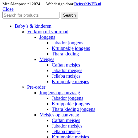
MiniMariposa.nl
2024 — Webdesign door
RefreshWEB.nl
Close
Search
Baby’s & kinderen
Verkoop uit voorraad
Jongens
Jabador jongens
Kruippakje jongens
Thara kleding
Meisjes
Caftan meisjes
Jabador meisjes
Jellaba meisjes
Kruippakje meisjes
Pre-order
Jongens op aanvraag
Jabador jongens
Kruippakje jongens
Thara kleding jongens
Meisjes op aanvraag
Caftan meisjes
Jabador meisjes
Jellaba meisjes
Kruippakje meisjes