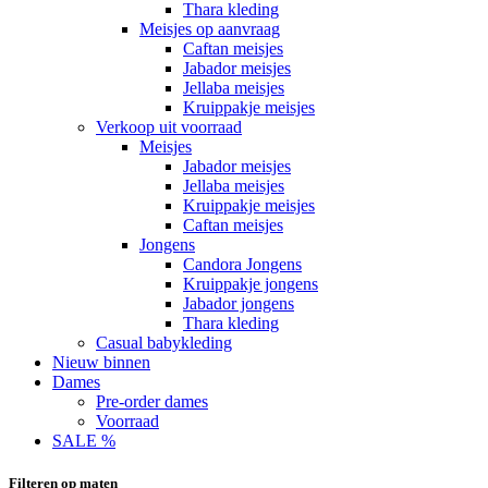
Thara kleding
Meisjes op aanvraag
Caftan meisjes
Jabador meisjes
Jellaba meisjes
Kruippakje meisjes
Verkoop uit voorraad
Meisjes
Jabador meisjes
Jellaba meisjes
Kruippakje meisjes
Caftan meisjes
Jongens
Candora Jongens
Kruippakje jongens
Jabador jongens
Thara kleding
Casual babykleding
Nieuw binnen
Dames
Pre-order dames
Voorraad
SALE %
Filteren op maten