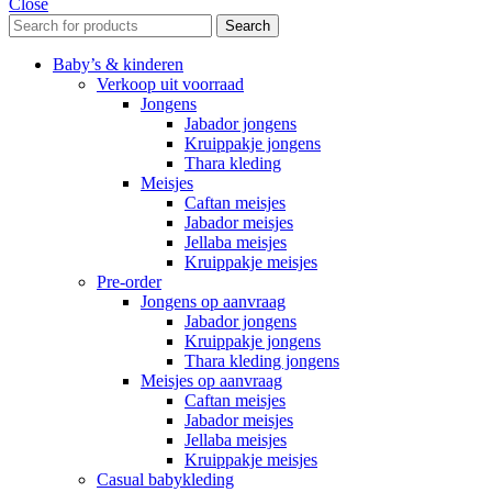
Close
Search
Baby’s & kinderen
Verkoop uit voorraad
Jongens
Jabador jongens
Kruippakje jongens
Thara kleding
Meisjes
Caftan meisjes
Jabador meisjes
Jellaba meisjes
Kruippakje meisjes
Pre-order
Jongens op aanvraag
Jabador jongens
Kruippakje jongens
Thara kleding jongens
Meisjes op aanvraag
Caftan meisjes
Jabador meisjes
Jellaba meisjes
Kruippakje meisjes
Casual babykleding