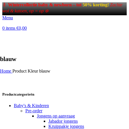
🍼
Wintercollectie baby & newborn – tot
50% korting!
Zachte
wol & katoen, op = op ❄️
Menu
0
items
€
0,00
blauw
Home
Product Kleur
blauw
Productcategorieën
Baby's & Kinderen
Pre-order
Jongens op aanvraag
Jabador jongens
Kruippakje jongens