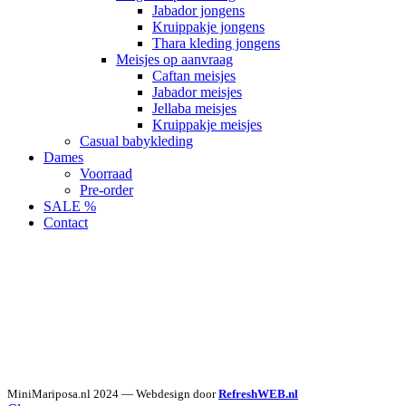
Jabador jongens
Kruippakje jongens
Thara kleding jongens
Meisjes op aanvraag
Caftan meisjes
Jabador meisjes
Jellaba meisjes
Kruippakje meisjes
Casual babykleding
Dames
Voorraad
Pre-order
SALE %
Contact
MiniMariposa.nl
2024 — Webdesign door
RefreshWEB.nl