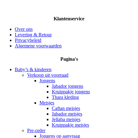
Klantenservice
Over ons
Levering & Retour
Privacybeleid
Algemene voorwaarden
Pagina's
Baby’s & kinderen
Verkoop uit voorraad
Jongens
Jabador jongens
Kruippakje jongens
Thara kleding
Meisjes
Caftan meisjes
Jabador meisjes
Jellaba meisjes
Kruippakje meisjes
Pre-order
Jongens op aanvraag