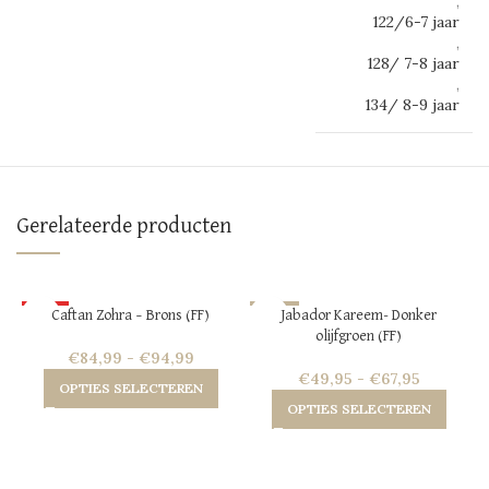
,
122/6-7 jaar
,
128/ 7-8 jaar
,
134/ 8-9 jaar
Gerelateerde producten
HOT
-21%
Caftan Zohra – Brons (FF)
Jabador Kareem- Donker
olijfgroen (FF)
NEW
HOT
€
84,99
-
€
94,99
NEW
€
49,95
-
€
67,95
OPTIES SELECTEREN
OPTIES SELECTEREN