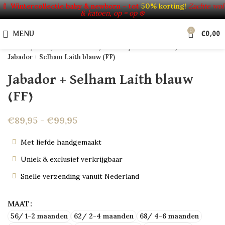
Click to enlarge
🍼
Wintercollectie baby & newborn – tot
50% korting!
Zachte wol
& katoen, op = op ❄️
HOT
0
NEW
MENU
€
0,00
Home
Baby's & Kinderen
Verkoop uit voorraad
Jabador + Selham Laith blauw (FF)
Jabador + Selham Laith blauw
(FF)
€
89,95
-
€
99,95
Met liefde handgemaakt
Uniek & exclusief verkrijgbaar
Snelle verzending vanuit Nederland
MAAT
56/ 1-2 maanden
62/ 2-4 maanden
68/ 4-6 maanden