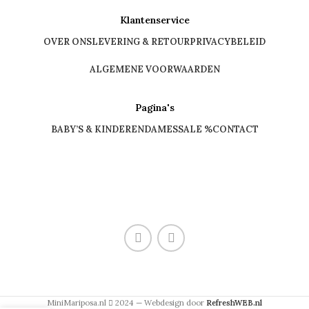
Klantenservice
OVER ONS
LEVERING & RETOUR
PRIVACYBELEID
ALGEMENE VOORWAARDEN
Pagina's
BABY’S & KINDEREN
DAMES
SALE %
CONTACT
MiniMariposa.nl
2024 — Webdesign door
RefreshWEB.nl