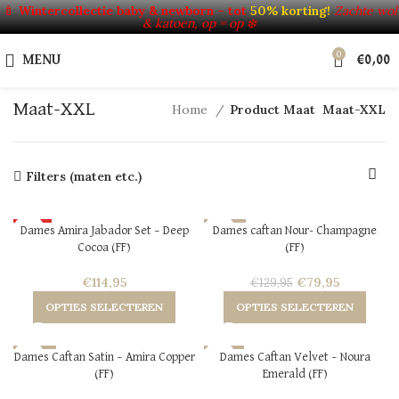
🍼
Wintercollectie baby & newborn – tot
50% korting!
Zachte wol
& katoen, op = op ❄️
0
MENU
€
0,00
Maat-XXL
Home
Product Maat
Maat-XXL
Filters (maten etc.)
HOT
-38%
Dames Amira Jabador Set – Deep
Dames caftan Nour- Champagne
Cocoa (FF)
(FF)
NEW
SOLD OUT
HOT
€
114,95
€
79,95
€
129,95
NEW
OPTIES SELECTEREN
OPTIES SELECTEREN
-40%
-13%
Dames Caftan Satin – Amira Copper
Dames Caftan Velvet – Noura
(FF)
Emerald (FF)
HOT
HOT
NEW
NEW