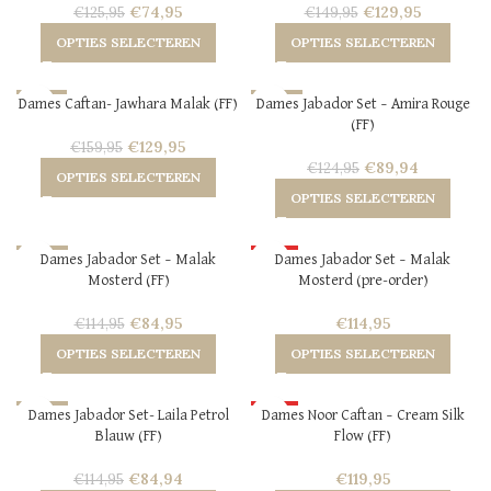
€
74,95
€
129,95
€
125,95
€
149,95
OPTIES SELECTEREN
OPTIES SELECTEREN
-19%
-28%
Dames Caftan- Jawhara Malak (FF)
Dames Jabador Set – Amira Rouge
(FF)
HOT
HOT
€
129,95
€
159,95
NEW
NEW
€
89,94
€
124,95
OPTIES SELECTEREN
OPTIES SELECTEREN
-26%
HOT
Dames Jabador Set – Malak
Dames Jabador Set – Malak
Mosterd (FF)
Mosterd (pre-order)
HOT
NEW
NEW
€
84,95
€
114,95
€
114,95
OPTIES SELECTEREN
OPTIES SELECTEREN
-26%
HOT
Dames Jabador Set- Laila Petrol
Dames Noor Caftan – Cream Silk
Blauw (FF)
Flow (FF)
HOT
NEW
NEW
€
84,94
€
119,95
€
114,95