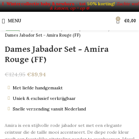
Click to enlarge
🍼
Wintercollectie baby & newborn – tot
50% korting!
Zachte wol
& katoen, op = op ❄️
-28%
0
HOT
MENU
€
0,00
NEW
Home
Baby's & Kinderen
Verkoop uit voorraad
Dames Jabador Set – Amira Rouge (FF)
Dames Jabador Set – Amira
Rouge (FF)
€
124,95
€
89,94
Met liefde handgemaakt
Uniek & exclusief verkrijgbaar
Snelle verzending vanuit Nederland
Amira is een stijlvolle rode jabador set met een elegante
ceintuur die de taille mooi accentueert. De diepe rode kleur