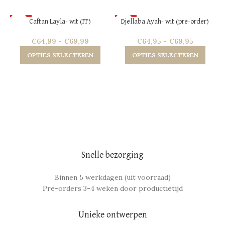
HOT
HOT
Caftan Layla- wit (FF)
Djellaba Ayah- wit (pre-order)
NEW
NEW
€
64,99
-
€
69,99
€
64,95
-
€
69,95
OPTIES SELECTEREN
OPTIES SELECTEREN
Snelle bezorging
Binnen 5 werkdagen (uit voorraad)
Pre-orders 3-4 weken door productietijd
Unieke ontwerpen