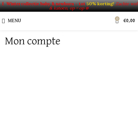
🍼
Wintercollectie baby & newborn – tot
50% korting!
Zachte wol
& katoen, op = op ❄️
0
MENU
€
0,00
Mon compte