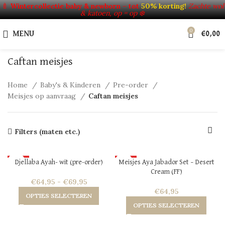
🍼
Wintercollectie baby & newborn – tot
50% korting!
Zachte wol
& katoen, op = op ❄️
0
MENU
€
0,00
Caftan meisjes
Home
Baby's & Kinderen
Pre-order
Meisjes op aanvraag
Caftan meisjes
Filters (maten etc.)
HOT
HOT
Djellaba Ayah- wit (pre-order)
Meisjes Aya Jabador Set – Desert
Cream (FF)
NEW
NEW
€
64,95
-
€
69,95
€
64,95
OPTIES SELECTEREN
OPTIES SELECTEREN