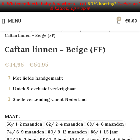
Click to enlarge
🍼
Wintercollectie baby & newborn – tot
50% korting!
Zachte wol
& katoen, op = op ❄️
SOLD OUT
0
HOT
MENU
€
0,00
Home
Baby's & Kinderen
Verkoop uit voorraad
Caftan linnen – Beige (FF)
Caftan linnen – Beige (FF)
€
44,95
-
€
54,95
Met liefde handgemaakt
Uniek & exclusief verkrijgbaar
Snelle verzending vanuit Nederland
MAAT
56/ 1-2 maanden
62/ 2-4 maanden
68/ 4-6 maanden
74/ 6-9 maanden
80/ 9-12 maanden
86/ 1-1,5 jaar
92/ 1,5-2 jaar
98/ 2-3 jaar
104/ 3-4 jaar
110/ 4-5 jaar