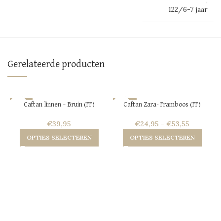
,
122/6-7 jaar
Gerelateerde producten
-27%
-60%
Caftan linnen – Bruin (FF)
Caftan Zara- Framboos (FF)
HOT
HOT
€
39,95
€
24,95
-
€
53,55
NEW
OPTIES SELECTEREN
OPTIES SELECTEREN