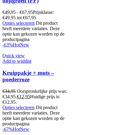
olijfgroen (FF)
€
49,95
-
€
67,95
Prijsklasse:
€49,95 tot €67,95
Opties selecteren
Dit product
heeft meerdere variaties. Deze
optie kan gekozen worden op de
productpagina
-63%
Hot
New
Quick view
Add to wishlist
Kruippakje + muts –
poederroze
€
34,95
Oorspronkelijke prijs was:
€34,95.
€
12,95
Huidige prijs is:
€12,95.
Opties selecteren
Dit product
heeft meerdere variaties. Deze
optie kan gekozen worden op de
productpagina
-67%
Hot
New