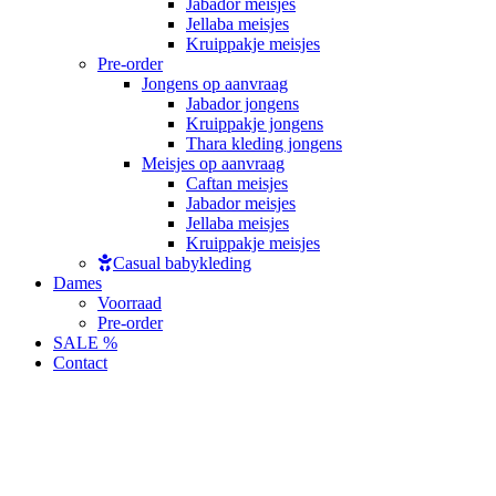
Jabador meisjes
Jellaba meisjes
Kruippakje meisjes
Pre-order
Jongens op aanvraag
Jabador jongens
Kruippakje jongens
Thara kleding jongens
Meisjes op aanvraag
Caftan meisjes
Jabador meisjes
Jellaba meisjes
Kruippakje meisjes
Casual babykleding
Dames
Voorraad
Pre-order
SALE %
Contact