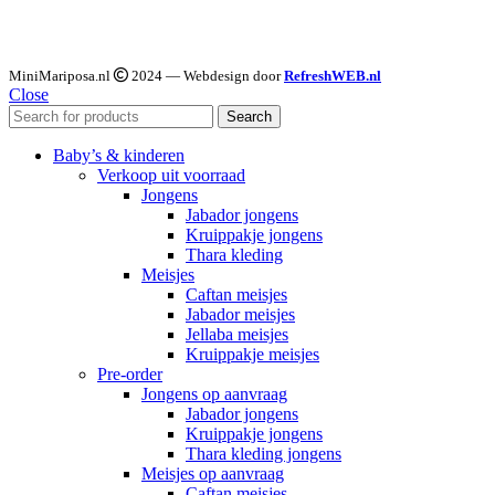
MiniMariposa.nl
2024 — Webdesign door
RefreshWEB.nl
Close
Search
Baby’s & kinderen
Verkoop uit voorraad
Jongens
Jabador jongens
Kruippakje jongens
Thara kleding
Meisjes
Caftan meisjes
Jabador meisjes
Jellaba meisjes
Kruippakje meisjes
Pre-order
Jongens op aanvraag
Jabador jongens
Kruippakje jongens
Thara kleding jongens
Meisjes op aanvraag
Caftan meisjes