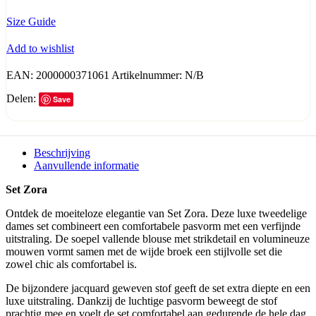
Size Guide
Add to wishlist
EAN:
2000000371061
Artikelnummer:
N/B
Delen:
Save
Beschrijving
Aanvullende informatie
Set Zora
Ontdek de moeiteloze elegantie van Set Zora. Deze luxe tweedelige
dames set combineert een comfortabele pasvorm met een verfijnde
uitstraling. De soepel vallende blouse met strikdetail en volumineuze
mouwen vormt samen met de wijde broek een stijlvolle set die
zowel chic als comfortabel is.
De bijzondere jacquard geweven stof geeft de set extra diepte en een
luxe uitstraling. Dankzij de luchtige pasvorm beweegt de stof
prachtig mee en voelt de set comfortabel aan gedurende de hele dag.