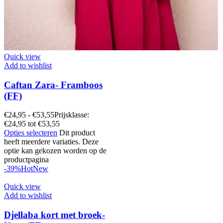
Quick view
Add to wishlist
Caftan Zara- Framboos
(FF)
€
24,95
-
€
53,55
Prijsklasse:
€24,95 tot €53,55
Opties selecteren
Dit product
heeft meerdere variaties. Deze
optie kan gekozen worden op de
productpagina
-39%
Hot
New
Quick view
Add to wishlist
Djellaba kort met broek-