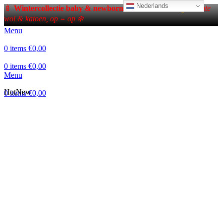
Nederlands
🍼
Wintercollectie baby & newborn – tot
50% korting!
Zachte
wol & katoen, op = op ❄️
Menu
0
items
€
0,00
0
items
€
0,00
Menu
Hot
New
0
items
€
0,00