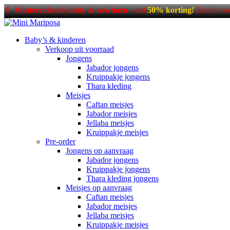
🍼
Wintercollectie baby & newborn – tot
50% korting!
Zachte wo
Baby’s & kinderen
Verkoop uit voorraad
Jongens
Jabador jongens
Kruippakje jongens
Thara kleding
Meisjes
Caftan meisjes
Jabador meisjes
Jellaba meisjes
Kruippakje meisjes
Pre-order
Jongens op aanvraag
Jabador jongens
Kruippakje jongens
Thara kleding jongens
Meisjes op aanvraag
Caftan meisjes
Jabador meisjes
Jellaba meisjes
Kruippakje meisjes