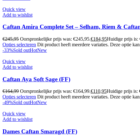
Quick view
Add to wishlist
Caftan Amira Complete Set – Selham, Riem & Caftan 
€
245,95
Oorspronkelijke prijs was: €245,95.
€
184,95
Huidige prijs is:
Opties selecteren
Dit product heeft meerdere variaties. Deze optie k
-33%
Sold out
Hot
New
Quick view
Add to wishlist
Caftan Aya Soft Sage (FF)
€
164,99
Oorspronkelijke prijs was: €164,99.
€
110,95
Huidige prijs is:
Opties selecteren
Dit product heeft meerdere variaties. Deze optie k
-49%
Sold out
Hot
New
Quick view
Add to wishlist
Dames Caftan Smaragd (FF)