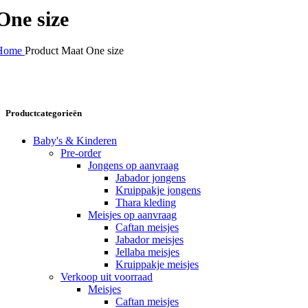
One size
Home
Product Maat
One size
Productcategorieën
Baby's & Kinderen
Pre-order
Jongens op aanvraag
Jabador jongens
Kruippakje jongens
Thara kleding
Meisjes op aanvraag
Caftan meisjes
Jabador meisjes
Jellaba meisjes
Kruippakje meisjes
Verkoop uit voorraad
Meisjes
Caftan meisjes