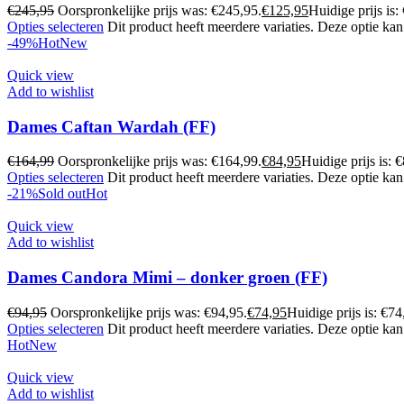
€
245,95
Oorspronkelijke prijs was: €245,95.
€
125,95
Huidige prijs is:
Opties selecteren
Dit product heeft meerdere variaties. Deze optie k
-49%
Hot
New
Quick view
Add to wishlist
Dames Caftan Wardah (FF)
€
164,99
Oorspronkelijke prijs was: €164,99.
€
84,95
Huidige prijs is: 
Opties selecteren
Dit product heeft meerdere variaties. Deze optie k
-21%
Sold out
Hot
Quick view
Add to wishlist
Dames Candora Mimi – donker groen (FF)
€
94,95
Oorspronkelijke prijs was: €94,95.
€
74,95
Huidige prijs is: €74
Opties selecteren
Dit product heeft meerdere variaties. Deze optie k
Hot
New
Quick view
Add to wishlist