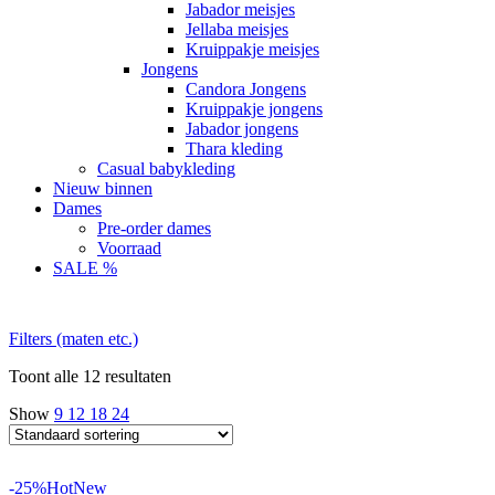
Jabador meisjes
Jellaba meisjes
Kruippakje meisjes
Jongens
Candora Jongens
Kruippakje jongens
Jabador jongens
Thara kleding
Casual babykleding
Nieuw binnen
Dames
Pre-order dames
Voorraad
SALE %
Filters (maten etc.)
Toont alle 12 resultaten
Show
9
12
18
24
-25%
Hot
New