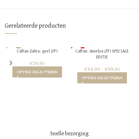
Gerelateerde producten
-62%
HOT
Caftan Zahra- geel (FF)
Caftan- Amelya (FF) SPECIALE
J
EDITIE
HOT
NEW
€
24,95
NEW
€
94,99
-
€
99,95
OPTIES SELECTEREN
OPTIES SELECTEREN
Snelle bezorging