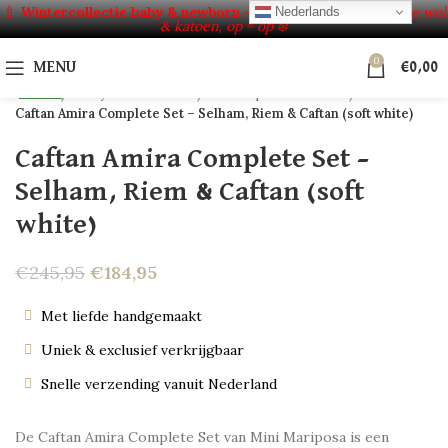
Click to enlarge
🍼
Wintercollectie baby & newborn – tot
50% korting!
Zachte wol
Nederlands
& katoen, op = op ❄️
-25%
0
HOT
MENU
€
0,00
NEW
Home
Baby's & Kinderen
Verkoop uit voorraad
Caftan Amira Complete Set – Selham, Riem & Caftan (soft white)
Caftan Amira Complete Set –
Selham, Riem & Caftan (soft
white)
€
245,95
€
184,95
Met liefde handgemaakt
Uniek & exclusief verkrijgbaar
Snelle verzending vanuit Nederland
De Caftan Amira Complete Set van Mini Mariposa is een