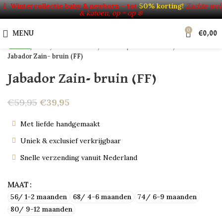
Click to enlarge
🍼
Wintercollectie baby & newborn – tot
50% korting!
Zachte wol
& katoen, op = op ❄️
-33%
0
HOT
MENU
€
0,00
NEW
Home
Baby's & Kinderen
Verkoop uit voorraad
Jabador Zain- bruin (FF)
Jabador Zain- bruin (FF)
€
59,95
€
39,95
Met liefde handgemaakt
Uniek & exclusief verkrijgbaar
Snelle verzending vanuit Nederland
MAAT
56/ 1-2 maanden
68/ 4-6 maanden
74/ 6-9 maanden
80/ 9-12 maanden