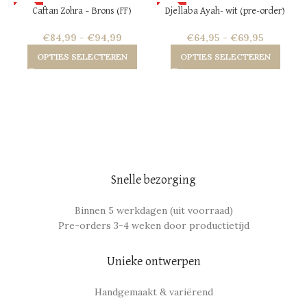
HOT
HOT
Caftan Zohra – Brons (FF)
Djellaba Ayah- wit (pre-order)
NEW
NEW
€
84,99
-
€
94,99
€
64,95
-
€
69,95
OPTIES SELECTEREN
OPTIES SELECTEREN
Snelle bezorging
Binnen 5 werkdagen (uit voorraad)
Pre-orders 3-4 weken door productietijd
Unieke ontwerpen
Handgemaakt & variërend