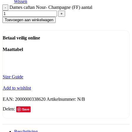
Wissen
Dames caftan Nour- Champagne (FF) aantal
Toevoegen aan winkelwagen
Betaal veilig online
Maattabel
Size Guide
Add to wishlist
EAN:
2000000338620
Artikelnummer:
N/B
Delen:
Save
Beschrijving