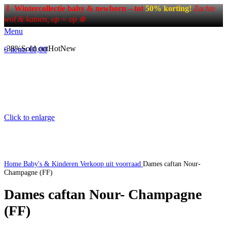
🍼
Wintercollectie baby & newborn – tot
50% korting!
Zachte
wol & katoen, op = op ❄️
Menu
-38%
Sold out
Hot
New
0
items
€
0,00
Click to enlarge
Home
Baby's & Kinderen
Verkoop uit voorraad
Dames caftan Nour-
Champagne (FF)
Dames caftan Nour- Champagne
(FF)