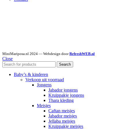
MiniMariposa.nl
2024 — Webdesign door
RefreshWEB.nl
Close
Search
Baby’s & kinderen
Verkoop uit voorraad
Jongens
Jabador jongens
Kruippakje jongens
Thara kleding
Meisjes
Caftan meisjes
Jabador meisjes
Jellaba meisjes
Kruippakje meisjes