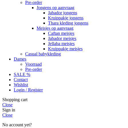
Pre-order
Jongens op aanvraag
Jabador jongens
Kruippakje jongens
Thara kleding jongens
Meisjes op aanvraag
Caftan meisjes
Jabador meisjes
Jellaba meisjes
Kruippakje meisjes
Casual babykleding
Dames
Voorraad
Pre-order
SALE %
Contact
Wishlist
Login / Register
Shopping cart
Close
Sign in
Close
No account yet?