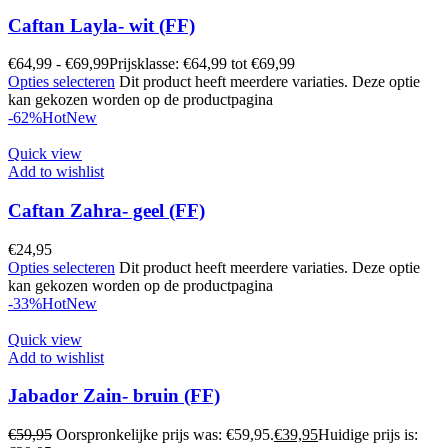
Caftan Layla- wit (FF)
€
64,99
-
€
69,99
Prijsklasse: €64,99 tot €69,99
Opties selecteren
Dit product heeft meerdere variaties. Deze optie
kan gekozen worden op de productpagina
-62%
Hot
New
Quick view
Add to wishlist
Caftan Zahra- geel (FF)
€
24,95
Opties selecteren
Dit product heeft meerdere variaties. Deze optie
kan gekozen worden op de productpagina
-33%
Hot
New
Quick view
Add to wishlist
Jabador Zain- bruin (FF)
€
59,95
Oorspronkelijke prijs was: €59,95.
€
39,95
Huidige prijs is: