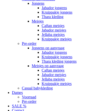
Jongens
Jabador jongens
Kruippakje jongens
Thara kleding
Meisjes
Caftan meisjes
Jabador meisjes
Jellaba meisjes
Kruippakje meisjes
Pre-order
Jongens op aanvraag
Jabador jongens
Kruippakje jongens
Thara kleding jongens
Meisjes op aanvraag
Caftan meisjes
Jabador meisjes
Jellaba meisjes
Kruippakje meisjes
Casual babykleding
Dames
Voorraad
Pre-order
SALE %
Contact