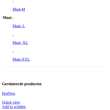
,
Maat-M
Maat
,
Maat- L
,
Maat- XL
,
Maat-XXL
Gerelateerde producten
Hot
New
Quick view
Add to wishlist