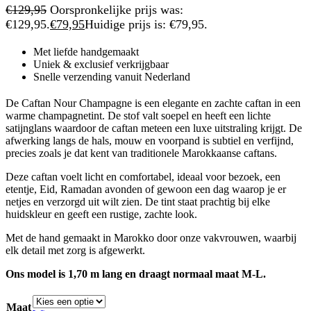
€
129,95
Oorspronkelijke prijs was:
€129,95.
€
79,95
Huidige prijs is: €79,95.
Met liefde handgemaakt
Uniek & exclusief verkrijgbaar
Snelle verzending vanuit Nederland
De Caftan Nour Champagne is een elegante en zachte caftan in een
warme champagnetint. De stof valt soepel en heeft een lichte
satijnglans waardoor de caftan meteen een luxe uitstraling krijgt. De
afwerking langs de hals, mouw en voorpand is subtiel en verfijnd,
precies zoals je dat kent van traditionele Marokkaanse caftans.
Deze caftan voelt licht en comfortabel, ideaal voor bezoek, een
etentje, Eid, Ramadan avonden of gewoon een dag waarop je er
netjes en verzorgd uit wilt zien. De tint staat prachtig bij elke
huidskleur en geeft een rustige, zachte look.
Met de hand gemaakt in Marokko door onze vakvrouwen, waarbij
elk detail met zorg is afgewerkt.
Ons model is 1,70 m lang en draagt normaal maat M-L.
Maat