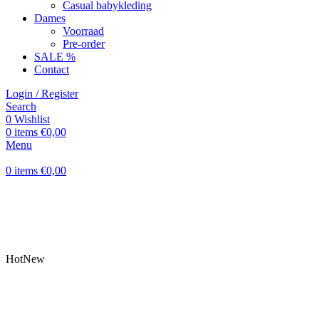
Casual babykleding
Dames
Voorraad
Pre-order
SALE %
Contact
Login / Register
Search
0
Wishlist
0
items
€
0,00
Menu
0
items
€
0,00
Hot
New