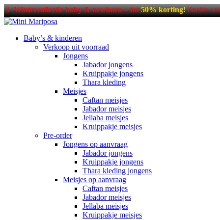
🍼
Wintercollectie baby & newborn – tot
50% korting!
Zachte wo
Baby’s & kinderen
Verkoop uit voorraad
Jongens
Jabador jongens
Kruippakje jongens
Thara kleding
Meisjes
Caftan meisjes
Jabador meisjes
Jellaba meisjes
Kruippakje meisjes
Pre-order
Jongens op aanvraag
Jabador jongens
Kruippakje jongens
Thara kleding jongens
Meisjes op aanvraag
Caftan meisjes
Jabador meisjes
Jellaba meisjes
Kruippakje meisjes