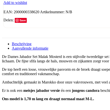
Add to wishlist
EAN:
2000000338620
Artikelnummer:
N/B
Delen:
Save
Beschrijving
Aanvullende informatie
De Dames Jabador Set Malak Mosterd is een stijlvolle tweedelige set in
lichaam. De fijne sfifa langs de hals, mouwen en zijkanten zorgt voo
De top heeft een losse, vrouwelijke pasvorm en de broek draagt soepe
comfort en traditioneel vakmanschap.
Ambachtelijk gemaakt in Marokko door onze vakvrouwen, met veel aa
Er is ook een
meisjes jabador versie
én een
jongens candora
beschi
Ons model is 1,70 m lang en draagt normaal maat M-L.