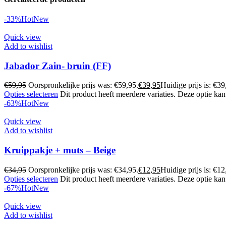
-33%
Hot
New
Quick view
Add to wishlist
Jabador Zain- bruin (FF)
€
59,95
Oorspronkelijke prijs was: €59,95.
€
39,95
Huidige prijs is: €39
Opties selecteren
Dit product heeft meerdere variaties. Deze optie k
-63%
Hot
New
Quick view
Add to wishlist
Kruippakje + muts – Beige
€
34,95
Oorspronkelijke prijs was: €34,95.
€
12,95
Huidige prijs is: €12
Opties selecteren
Dit product heeft meerdere variaties. Deze optie k
-67%
Hot
New
Quick view
Add to wishlist