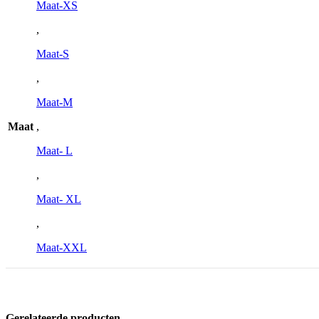
Maat-XS
,
Maat-S
,
Maat-M
Maat
,
Maat- L
,
Maat- XL
,
Maat-XXL
Gerelateerde producten